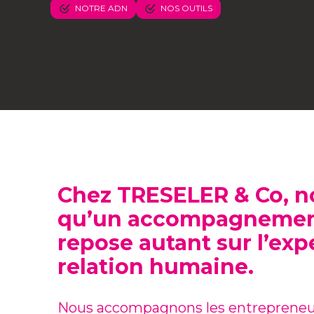
NOTRE ADN
NOS OUTILS
Chez TRESELER & Co, n
qu’un accompagnement
repose autant sur l’expe
relation humaine.
Nous accompagnons les entrepreneur