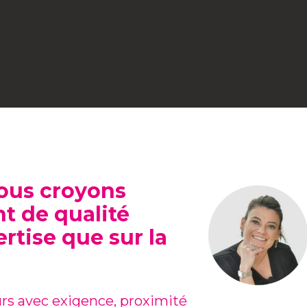
ous croyons
 de qualité
rtise que sur la
s avec exigence, proximité