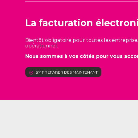
La facturation électron
Bientôt obligatoire pour toutes les entreprise
opérationnel.
Nous sommes à vos côtés pour vous accom
S’Y PRÉPARER DÈS MAINTENANT