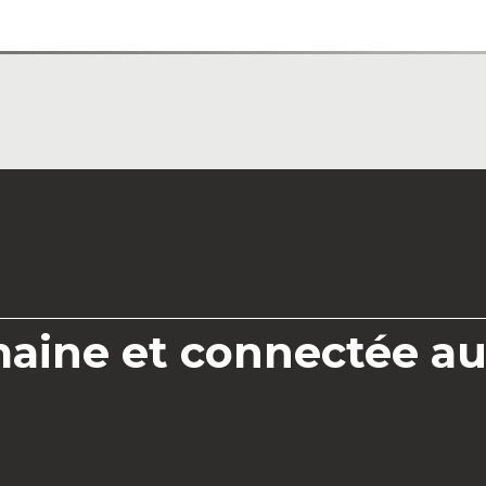
P
maine et connectée au