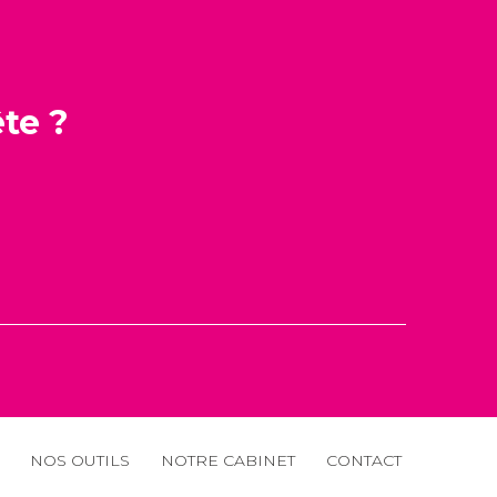
te ?
Footer
NOS OUTILS
NOTRE CABINET
CONTACT
Principale